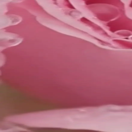
|
ES
EN
LITHEA
Porcelain Jewelry